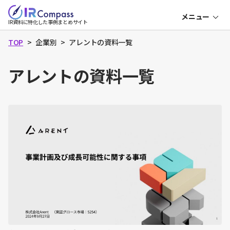
本
メニュー
文
IR
IR資料に特化した事例まとめサイト
コ
へ
ン
パ
TOP
企業別
アレントの資料一覧
ス
アレントの資料一覧
決算説明資料
中期経営計画
成長可能性資料
資本コスト・株価
表紙
目次
会社概要
役員一覧