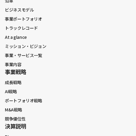
沿革
ビジネスモデル
事業ポートフォリオ
PL
トラックレコード
BS
At a glance
CS
ミッション・ビジョン
KPI
事業・サービス一覧
ハイライト・サマリー
事業内容
事業戦略
コホートチャート
業績予想
成長戦略
業績予想修正
AI戦略
利益変動要因
ポートフォリオ戦略
M&A戦略
収益構造
競争優位性
決算説明
マクロ環境