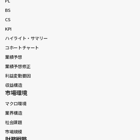
PL
業界構造
BS
社会課題
CS
市場規模
KPI
ハイライト・サマリー
コホートチャート
財務戦略全般
業績予想
中期経営計画
業績予想修正
中期経営計画振り返り
利益変動要因
資本コスト・株価関連
収益構造
市場環境
キャッシュアロケーション
BSマネジメント
マクロ環境
株主還元
業界構造
株主との対話
社会課題
市場規模
中長期財務見通し
財務戦略