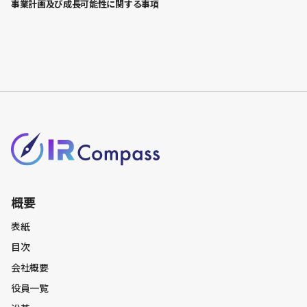
事業計画及び成⻑可能性に関する事項
沿革
ビジネスモデル
事業ポートフォリオ
トラックレコード
At a glance
ミッション・ビジョン
事業・サービス一覧
事業内容
概要
成長戦略
表紙
AI戦略
目次
ポートフォリオ戦略
会社概要
M&A戦略
役員一覧
競争優位性