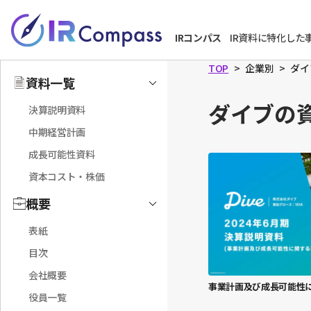
本
文
IRコンパス
IR資料に特化した
へ
TOP
企業別
ダイ
資料一覧
Toggle
ダイブの
決算説明資料
中期経営計画
成長可能性資料
資本コスト・株価
概要
Toggle
表紙
目次
会社概要
事業計画及び成長可能性
役員一覧