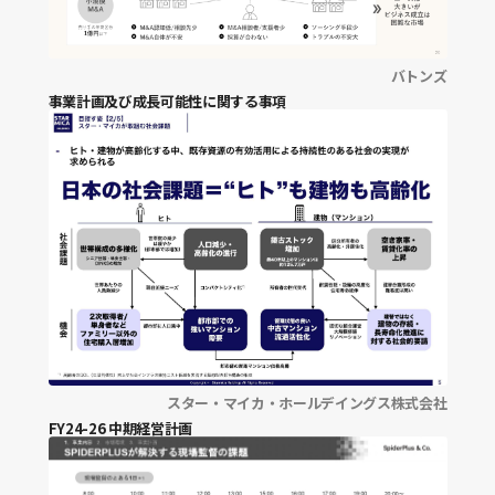
バトンズ
PL
事業計画及び成長可能性に関する事項
BS
CS
KPI
ハイライト・サマリー
コホートチャート
業績予想
業績予想修正
利益変動要因
収益構造
スター・マイカ・ホールデイングス株式会社
FY24-26 中期経営計画
マクロ環境