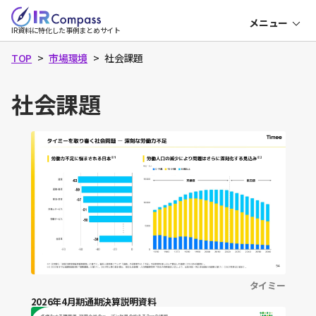
本
メニュー
文
IR
IR資料に特化した事例まとめサイト
コ
へ
ン
パ
TOP
市場環境
社会課題
ス
社会課題
決算説明資料
中期経営計画
成長可能性資料
資本コスト・株価
表紙
目次
会社概要
タイミー
2026年4月期通期決算説明資料
役員一覧