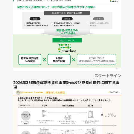
沿革
ビジネスモデル
事業ポートフォリオ
トラックレコード
At a glance
ミッション・ビジョン
事業・サービス一覧
事業内容
スタートライン
2026年3月期決算説明資料事業計画及び成長可能性に関する事
項
成長戦略
AI戦略
ポートフォリオ戦略
M&A戦略
競争優位性