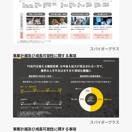
業界構造
社会課題
市場規模
財務戦略全般
スパイダープラス
事業計画及び成長可能性に関する事項
中期経営計画
中期経営計画振り返り
資本コスト・株価関連
キャッシュアロケーション
BSマネジメント
株主還元
株主との対話
スパイダープラス
中長期財務見通し
事業計画及び成長可能性に関する事項