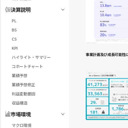
決算説明
Toggle
PL
BS
CS
KPI
事業計画及び成長可能性に
ハイライト・サマリー
コホートチャート
業績予想
業績予想修正
利益変動要因
収益構造
市場環境
Toggle
マクロ環境