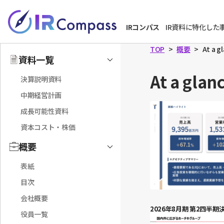
本
文
IRコンパス
IR資料に特化した
へ
TOP
概要
At a g
資料一覧
Toggle
At a glan
決算説明資料
中期経営計画
成長可能性資料
資本コスト・株価
概要
Toggle
表紙
目次
会社概要
2026年8月期 第2四半
役員一覧