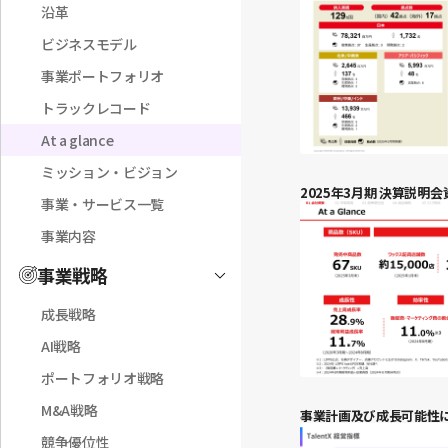
沿革
ビジネスモデル
事業ポートフォリオ
トラックレコード
At a glance
ミッション・ビジョン
2025年3月期 決算説明会
事業・サービス一覧
事業内容
事業戦略
Toggle
成長戦略
AI戦略
ポートフォリオ戦略
M&A戦略
事業計画及び成長可能性
競争優位性