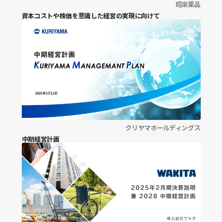
昭栄薬品
沿革
資本コストや株価を意識した経営の実現に向けて
ビジネスモデル
事業ポートフォリオ
トラックレコード
At a glance
ミッション・ビジョン
事業・サービス一覧
事業内容
クリヤマホールディングス
中期経営計画
成長戦略
AI戦略
ポートフォリオ戦略
M&A戦略
競争優位性