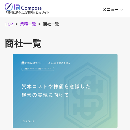
本
メニュー
文
IR
IR資料に特化した事例まとめサイト
コ
へ
ン
パ
TOP
業種一覧
商社一覧
ス
商社一覧
決算説明資料
中期経営計画
成長可能性資料
資本コスト・株価
表紙
目次
会社概要
役員一覧