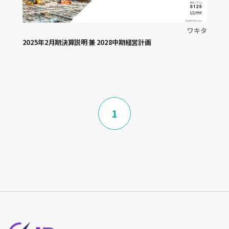
ワキタ
PL
2025年2月期決算説明 兼 2028中期経営計画
BS
CS
KPI
ハイライト・サマリー
1
コホートチャート
業績予想
業績予想修正
利益変動要因
収益構造
マクロ環境