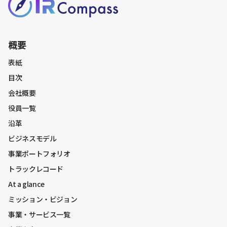
業界構造
社会課題
概要
市場規模
表紙
目次
財務戦略全般
会社概要
中期経営計画
役員一覧
中期経営計画振り返り
沿革
資本コスト・株価関連
ビジネスモデル
キャッシュアロケーション
事業ポートフォリオ
BSマネジメント
トラックレコード
株主還元
At a glance
株主との対話
ミッション・ビジョン
中長期財務見通し
事業・サービス一覧