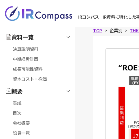
本
文
IRコンパス
IR資料に特化した
へ
TOP
企業別
TH
資料一覧
Toggle
決算説明資料
中期経営計画
成長可能性資料
資本コスト・株価
概要
Toggle
表紙
目次
会社概要
役員一覧