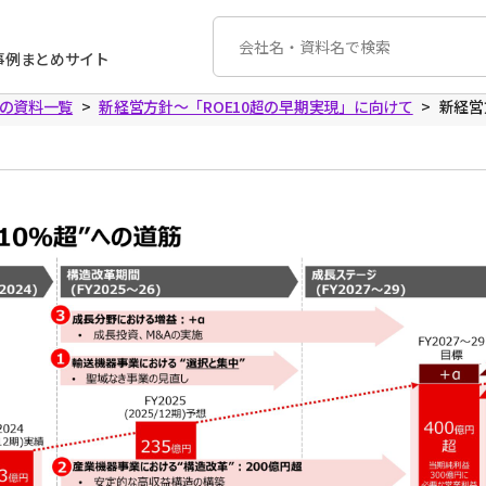
事例まとめサイト
Kの資料一覧
新経営方針〜「ROE10超の早期実現」に向けて
新経営