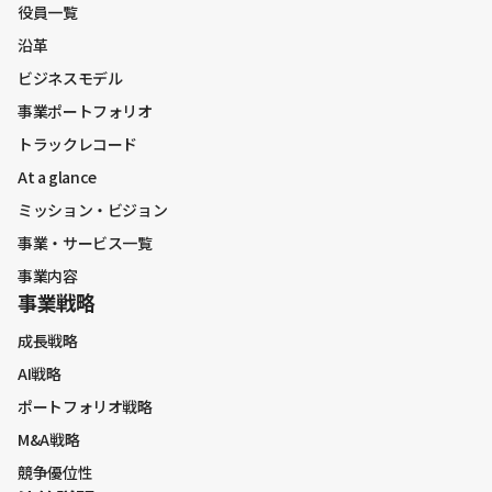
役員一覧
沿革
ビジネスモデル
PL
事業ポートフォリオ
BS
トラックレコード
CS
At a glance
KPI
ミッション・ビジョン
ハイライト・サマリー
事業・サービス一覧
コホートチャート
事業内容
業績予想
事業戦略
業績予想修正
成長戦略
利益変動要因
AI戦略
収益構造
ポートフォリオ戦略
M&A戦略
競争優位性
マクロ環境