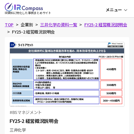
本
メニュー
文
IR
IR資料に特化した事例まとめサイト
コ
へ
ン
パ
TOP
企業別
三井化学の資料一覧
FY25-2 経営概況説明会
ス
FY25-2 経営概況説明会
決算説明資料
中期経営計画
成長可能性資料
資本コスト・株価
表紙
目次
BSマネジメント
会社概要
FY25-2 経営概況説明会
役員一覧
三井化学