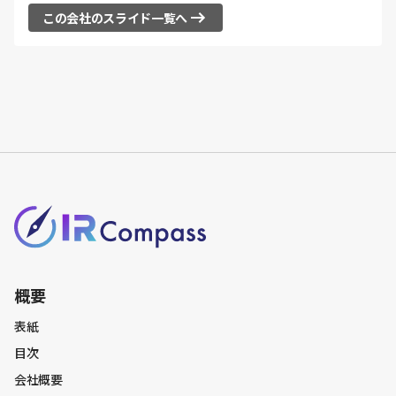
沿革
この会社のスライド一覧へ
ビジネスモデル
事業ポートフォリオ
トラックレコード
At a glance
ミッション・ビジョン
事業・サービス一覧
事業内容
成長戦略
概要
AI戦略
表紙
ポートフォリオ戦略
目次
M&A戦略
会社概要
競争優位性