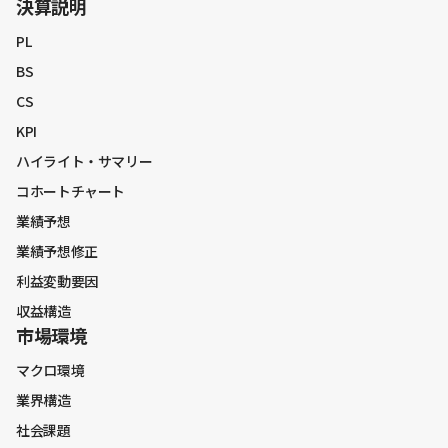
決算説明
業界構造
PL
社会課題
BS
市場規模
CS
KPI
ハイライト・サマリー
財務戦略全般
コホートチャート
中期経営計画
業績予想
中期経営計画振り返り
業績予想修正
資本コスト・株価関連
利益変動要因
キャッシュアロケーション
収益構造
BSマネジメント
市場環境
株主還元
マクロ環境
株主との対話
業界構造
中長期財務見通し
社会課題