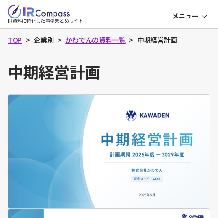
本
メニュー
文
IR
IR資料に特化した事例まとめサイト
コ
へ
ン
パ
TOP
企業別
かわでんの資料一覧
中期経営計画
ス
中期経営計画
決算説明資料
中期経営計画
成長可能性資料
資本コスト・株価
表紙
目次
会社概要
役員一覧