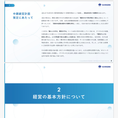
PL
BS
CS
KPI
ハイライト・サマリー
コホートチャート
業績予想
業績予想修正
利益変動要因
収益構造
マクロ環境