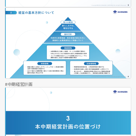
業界構造
社会課題
市場規模
財務戦略全般
中期経営計画
中期経営計画振り返り
資本コスト・株価関連
中期経営計画
キャッシュアロケーション
BSマネジメント
株主還元
株主との対話
中長期財務見通し